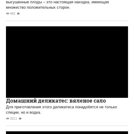
высушенные плоды – это настоящая находка, имеющая
множество положительных сторон.
482
Домашний деликатес: вяленое сало
Для приготовления этого деликатеса понадобятся не только
специи, но и водка.
3211