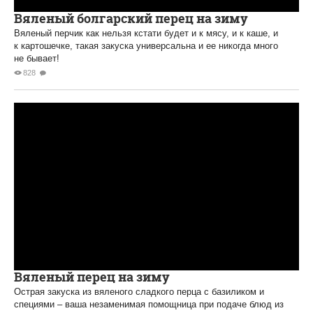
Вяленый болгарский перец на зиму
Вяленый перчик как нельзя кстати будет и к мясу, и к каше, и
к картошечке, такая закуска универсальна и ее никогда много
не бывает!
828
Вяленый перец на зиму
Острая закуска из вяленого сладкого перца с базиликом и
специями – ваша незаменимая помощница при подаче блюд из