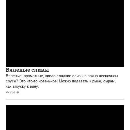
Вяленые сливы
Вяленые, ароматные, кисло-сладкие сливы в пряно-чесночном
соусе? Это что-то новенькое! Можно подавать к рыбе, сырам,
как закуску к вину.
954