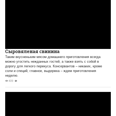
Сыровяленая свинина
Таким вкусненьким мясом домашнего приготовления всегда
можно угостить нежданных гостей, а также взять с собой в
дорогу для легкого перекуса. Консервантов – никаких, кроме
соли и специй, главное, выдержка – ждем приготовления
неделю.
409