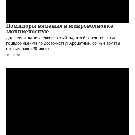
Помидоры вяленые в микроволновке
Молниеносные
Даже если вы не «ленивая хозяйка», такой рецепт вяленых
помидор оцените по достоинству! Ароматные, сочные томаты
готовим всего 20 минут.
737