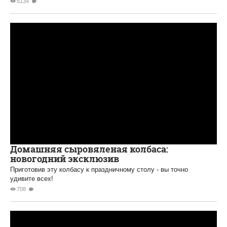
5134
Домашняя сыровяленая колбаса:
новогодний эксклюзив
Приготовив эту колбасу к праздничному столу - вы точно
удивите всех!
708